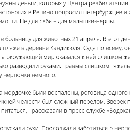
нужны деньги, которых у Центра реабилитации 
астоногих в Репино попросил петербуржцев и 
омощи. Не для себя – для малышки-нерпы.
в больницу для животных 21 апреля. В этот ден
 пляже в деревне Кандикюля. Судя по всему, о
 а окружающий мир оказался к ней слишком же
ько разводили руками: травмы слишком тяжелы
у нерпочки немного.
на мордочке были воспалены, роговица одного 
нижней челюсти был сложный перелом. Зверек п
питаться, - рассказали в пресс-службе «Водока
опускали руки. Продолжали заботиться о нерпо