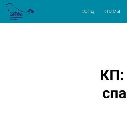
ФОНД
КТО МЫ
КП:
сп