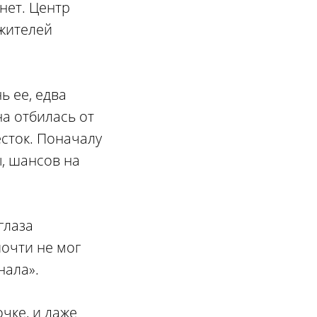
нет. Центр
жителей
ь ее, едва
на отбилась от
сток. Поначалу
, шансов на
глаза
очти не мог
нала».
чке, и даже