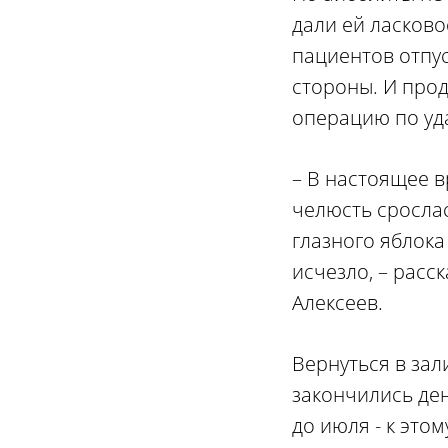
дали ей ласково
пациентов отпус
стороны. И про
операцию по уд
– В настоящее в
челюсть сросла
глазного яблок
исчезло, – расс
Алексеев.
Вернуться в зал
закончились де
до июля - к это