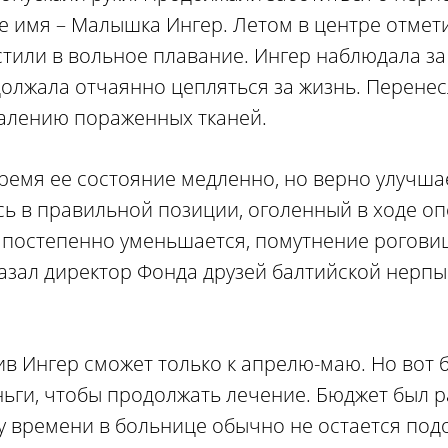
е имя – Малышка Ингер. Летом в центре отмет
тили в вольное плавание. Ингер наблюдала за
должала отчаянно цепляться за жизнь. Перене
алению пораженных тканей.
ремя ее состояние медленно, но верно улучша
сь в правильной позиции, оголенный в ходе оп
а постепенно уменьшается, помутнение рогови
казал директор Фонда друзей балтийской нерп
ив Ингер сможет только к апрелю-маю. Но вот б
ньги, чтобы продолжать лечение. Бюджет был р
му времени в больнице обычно не остается под