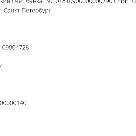
кий счет банка: 30101810900000000790 СЕВЕР
. Санкт-Петербург
: 09804728
7
800000140