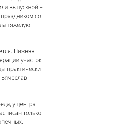
или выпускной –
 праздником со
сла тяжелую
ется. Нижняя
ерации участок
цы практически
ы Вячеслав
еда, у центра
асписан только
опечных.