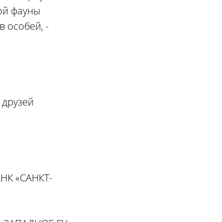
ой фауны
 особей, -
 друзей
НК «САНКТ-