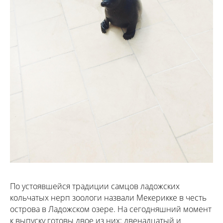
По устоявшейся традиции самцов ладожских
кольчатых нерп зоологи назвали Мекерикке в честь
острова в Ладожском озере. На сегодняшний момент
к выпуску готовы двое из них: двенадцатый и